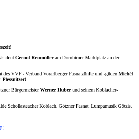
szeit!
räsident
Gernot Reumüller
am Dornbirner Marktplatz an der
ent des VVF - Verband Vorarlberger Fasnatzünfte und -gilden
Michèl
 Plessnitzer!
ötzner Bürgermeister
Werner Huber
und seinem Koblacher-
ilde Schollasteacher Koblach, Götzner Fasnat, Lumpamusik Götzis,
WS ... VVF NEWS ... VVF NEWS ... VVF NEWS ... VVF NEWS .