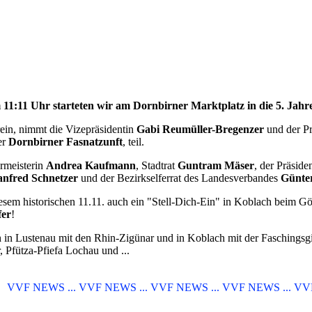
11:11 Uhr starteten wir am Dornbirner Marktplatz in die 5. Jahre
rein, nimmt die Vizepräsidentin
Gabi Reumüller-Bregenzer
und der P
er
Dornbirner Fasnatzunft
, teil.
ermeisterin
Andrea Kaufmann
, Stadtrat
Guntram Mäser
, der Präsid
nfred Schnetzer
und der Bezirkselferrat des Landesverbandes
Günter
iesem historischen 11.11. auch ein "Stell-Dich-Ein" in Koblach beim G
fer
!
h in Lustenau mit den Rhin-Zigünar und in Koblach mit der Faschingsg
 Pfütza-Pfiefa Lochau und ...
F NEWS ... VVF NEWS ... VVF NEWS ... VVF NEWS ... VVF NE