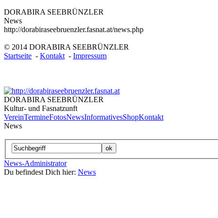
DORABIRA SEEBRÜNZLER
News
http://dorabiraseebruenzler.fasnat.at/news.php
© 2014 DORABIRA SEEBRÜNZLER
Startseite
-
Kontakt
-
Impressum
DORABIRA SEEBRÜNZLER
Kultur- und Fasnatzunft
Verein
Termine
Fotos
News
Informatives
Shop
Kontakt
News
News-Administrator
Du befindest Dich hier:
News