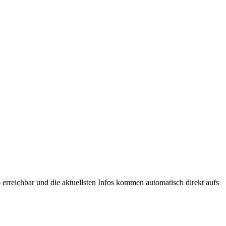
. NEWS ... NEWS ... NEWS ... NEWS ... NEWS ... NEWS ... NEWS 
reichbar und die aktuellsten Infos kommen automatisch direkt aufs