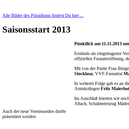
Alle Bilder des Präsidiums findest Du hier ...
Saisonsstart 2013
Pünktlich am 11.11.2013 um 
Erstmals als eingetragener Ve
offiziellen Fasnateröffnung, d
Mit von der Partie Frau Bürg
Stocklasa
, VVF-Fasnatrat
Ma
In weiterer Folge gab es an d
Amtskollegen
Fritz Maierho
Im Anschluß feierten wir noc
Altach, Schalmeienzug Mäder,
Auch der neue Vereinsorden durfte
präsentiert werden
VV