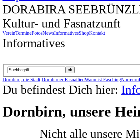
DORABIRA SEEBRÜNZL
Kultur- und Fasnatzunft
Verein
Termine
Fotos
News
Informatives
Shop
Kontakt
Informatives
Dornbirn, die Stadt
Dornbirner Fasnatlied
Wann ist Fasching
Narrenruf
Du befindest Dich hier:
Inf
Dornbirn, unsere Hei
Nicht alle unsere M